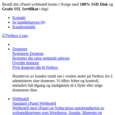
Bestill din cPanel webhotell konto i Norge med
100% SSD Disk
og
Gratis SSL Sertifikat
i dag!
Kontakt
Se handlekurven (0)
Kundeområde
Domener
Registrere Domene
Registrer din egen nettsteds adresse
Overfør domene
Flytt domenet ditt til Netbox
Hundrevis av kunder rundt om i verden stoler på Netbox for å
administrere sine domener. Vi tilbyr frihet og kontroll,
inkludert full tilgang og muligheten til å flytte eller selge
domenene dine.
Webhotell
Standard cPanel Webhotell
Webhotell med cPanel og Softaculous autoinstallasjon av
webapplikasjoner som Wordpress, Joomla, Magento og