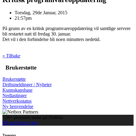
Torsdag, 29de Januar, 2015
21:57pm
På grunn av en kritisk programvareoppdatering vil samtlige servere
bli restartet natt til fredag 30. januar.
Det vil i den forbindelse bli noen minutters nedetid.
« Tilbake
Brukerstøtte
Brukerstøtte
Driftsmeldinger / Nyheter
Kunnskapsbase
Nedlastinger
Nettverksstatus
Ny henvendelse
728+ personer stoler på Netbox
Bli med dem i dag
Tjenester