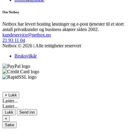
Om Netbox
Netbox har levert hosting løsninger og e-post tjenester til et stort
antall privatkunder og business aktører siden 2002.
kundeservice@netbox.no
21 93 11 04
Netbox © 2026 | Alle rettigheter reservert
Bruksvilkår
×
Lukk
Laster...
Laster...
Lukk
Send inn
×
Søke