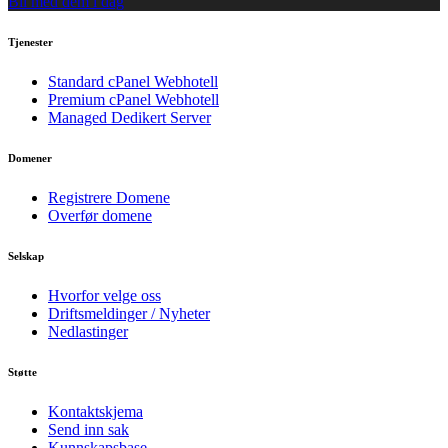
Bli med dem i dag
Tjenester
Standard cPanel Webhotell
Premium cPanel Webhotell
Managed Dedikert Server
Domener
Registrere Domene
Overfør domene
Selskap
Hvorfor velge oss
Driftsmeldinger / Nyheter
Nedlastinger
Støtte
Kontaktskjema
Send inn sak
Kunnskapsbase