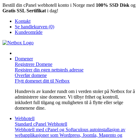
Bestill din cPanel webhotell konto i Norge med
100% SSD Disk
og
Gratis SSL Sertifikat
i dag!
Kontakt
Se handlekurven (0)
Kundeområde
Domener
Registrere Domene
Registrer din egen nettsteds adresse
Overfør domene
Flytt domenet ditt til Netbox
Hundrevis av kunder rundt om i verden stoler på Netbox for å
administrere sine domener. Vi tilbyr frihet og kontroll,
inkludert full tilgang og muligheten til å flytte eller selge
domenene dine.
Webhotell
Standard cPanel Webhotell
Webhotell med cPanel og Softaculous autoinstallasjon av
webapplikasjoner som Wordpress, Joomla, Magento og