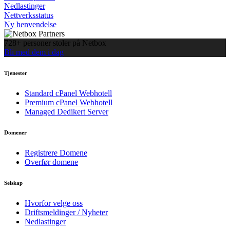
Nedlastinger
Nettverksstatus
Ny henvendelse
728+ personer stoler på Netbox
Bli med dem i dag
Tjenester
Standard cPanel Webhotell
Premium cPanel Webhotell
Managed Dedikert Server
Domener
Registrere Domene
Overfør domene
Selskap
Hvorfor velge oss
Driftsmeldinger / Nyheter
Nedlastinger