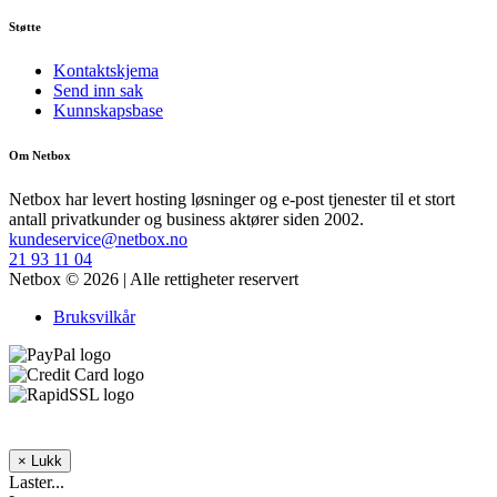
Støtte
Kontaktskjema
Send inn sak
Kunnskapsbase
Om Netbox
Netbox har levert hosting løsninger og e-post tjenester til et stort
antall privatkunder og business aktører siden 2002.
kundeservice@netbox.no
21 93 11 04
Netbox © 2026 | Alle rettigheter reservert
Bruksvilkår
×
Lukk
Laster...