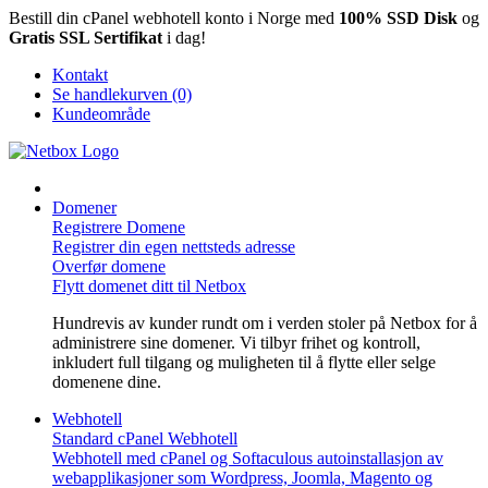
Bestill din cPanel webhotell konto i Norge med
100% SSD Disk
og
Gratis SSL Sertifikat
i dag!
Kontakt
Se handlekurven (0)
Kundeområde
Domener
Registrere Domene
Registrer din egen nettsteds adresse
Overfør domene
Flytt domenet ditt til Netbox
Hundrevis av kunder rundt om i verden stoler på Netbox for å
administrere sine domener. Vi tilbyr frihet og kontroll,
inkludert full tilgang og muligheten til å flytte eller selge
domenene dine.
Webhotell
Standard cPanel Webhotell
Webhotell med cPanel og Softaculous autoinstallasjon av
webapplikasjoner som Wordpress, Joomla, Magento og