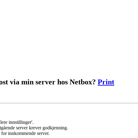
post via min server hos Netbox?
Print
ere innstillinger'.
 utgående server krever godkjenning.
om for innkommende server.