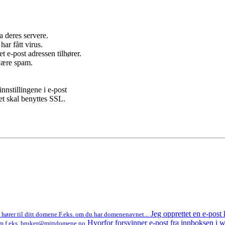
a deres servere.
ar fått virus.
t e-post adressen tilhører.
 være spam.
nnstillingene i e-post
det skal benyttes SSL.
Jeg opprettet en e-post
 hører til ditt domene.F.eks. om du har domenenavnet...
Hvorfor forsvinner e-post fra innboksen i
 som f.eks. bruker@mittdomene.no