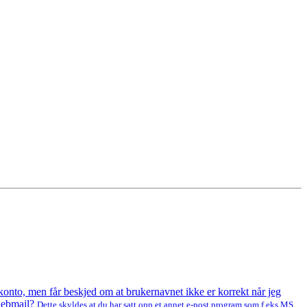
 konto, men får beskjed om at brukernavnet ikke er korrekt når jeg
 webmail?
Dette skyldes at du har satt opp et annet e-post program som f.eks MS