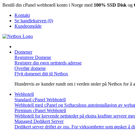
Bestill din cPanel webhotell konto i Norge med
100% SSD Disk
og
Kontakt
Se handlekurven (0)
Kundeområde
Domener
Registrere Domene
Registrer din egen nettsteds adresse
Overfør domene
Flytt domenet ditt til Netbox
Hundrevis av kunder rundt om i verden stoler på Netbox for å admi
Webhotell
Standard cPanel Webhotell
Webhotell med cPanel og Softaculous autoinstallasjon av web
Premium cPanel Webhotell
Webhotell for krevende nettsteder på ekstra kraftige servere me
Managed Dedikert Server
Dedikert server driftet av oss. For virksomheter som ønsker å d