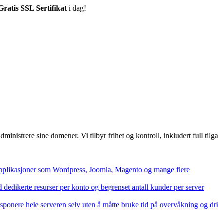
Gratis SSL Sertifikat
i dag!
nistrere sine domener. Vi tilbyr frihet og kontroll, inkludert full tilga
applikasjoner som Wordpress, Joomla, Magento og mange flere
d dedikerte resurser per konto og begrenset antall kunder per server
isponere hele serveren selv uten å måtte bruke tid på overvåkning og dri