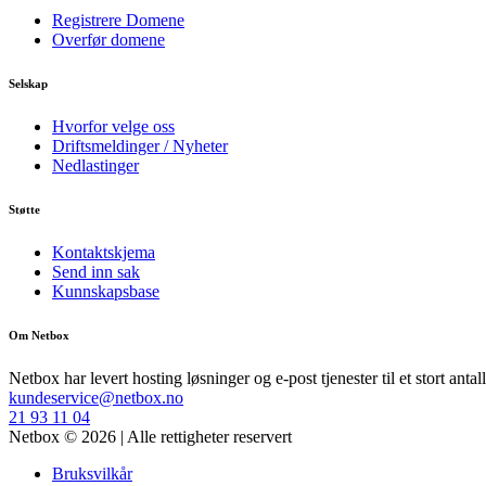
Registrere Domene
Overfør domene
Selskap
Hvorfor velge oss
Driftsmeldinger / Nyheter
Nedlastinger
Støtte
Kontaktskjema
Send inn sak
Kunnskapsbase
Om Netbox
Netbox har levert hosting løsninger og e-post tjenester til et stort ant
kundeservice@netbox.no
21 93 11 04
Netbox © 2026 | Alle rettigheter reservert
Bruksvilkår