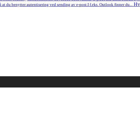
Hv
 at du benytter autentisering ved sending av e-post.I f.eks. Outlook finner du...