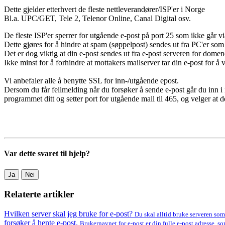
Dette gjelder etterhvert de fleste nettleverandører/ISP'er i Norge
Bl.a. UPC/GET, Tele 2, Telenor Online, Canal Digital osv.
De fleste ISP'er sperrer for utgående e-post på port 25 som ikke går vi
Dette gjøres for å hindre at spam (søppelpost) sendes ut fra PC'er som h
Det er dog viktig at din e-post sendes ut fra e-post serveren for domene
Ikke minst for å forhindre at mottakers mailserver tar din e-post for å
Vi anbefaler alle å benytte SSL for inn-/utgående epost.
Dersom du får feilmelding når du forsøker å sende e-post går du inn i i
programmet ditt og setter port for utgående mail til 465, og velger at 
Var dette svaret til hjelp?
Ja
Nei
Relaterte artikler
Hvilken server skal jeg bruke for e-post?
Du skal alltid bruke serveren som
forsøker å hente e-post.
Brukernavnet for e-post er din fulle e-post adresse,