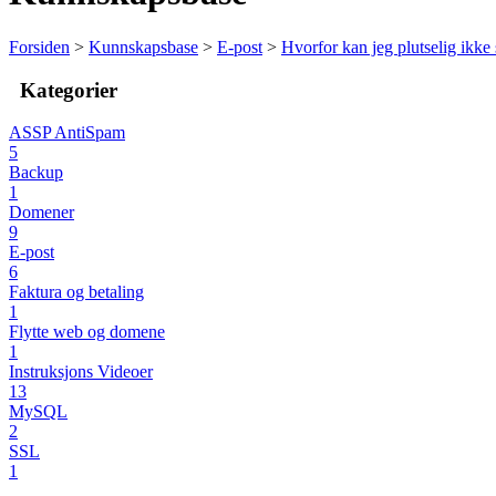
Forsiden
>
Kunnskapsbase
>
E-post
>
Hvorfor kan jeg plutselig ikke
Kategorier
ASSP AntiSpam
5
Backup
1
Domener
9
E-post
6
Faktura og betaling
1
Flytte web og domene
1
Instruksjons Videoer
13
MySQL
2
SSL
1