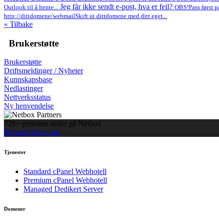
Jeg får ikke sendt e-post, hva er feil?
Outlook til å hente...
OBS!Pass først på
http://dittdomene/webmailSkift ut dittdomene med ditt eget...
« Tilbake
Brukerstøtte
Brukerstøtte
Driftsmeldinger / Nyheter
Kunnskapsbase
Nedlastinger
Nettverksstatus
Ny henvendelse
728+ personer stoler på Netbox
Bli med dem i dag
Tjenester
Standard cPanel Webhotell
Premium cPanel Webhotell
Managed Dedikert Server
Domener