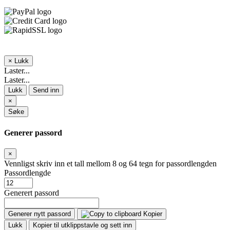
×
Lukk
Laster...
Laster...
Lukk
Send inn
×
Søke
Generer passord
×
Vennligst skriv inn et tall mellom 8 og 64 tegn for passordlengden
Passordlengde
Generert passord
Generer nytt passord
Kopier
Lukk
Kopier til utklippstavle og sett inn