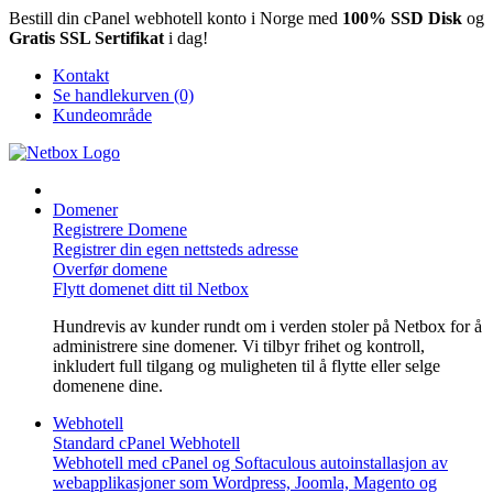
Bestill din cPanel webhotell konto i Norge med
100% SSD Disk
og
Gratis SSL Sertifikat
i dag!
Kontakt
Se handlekurven (0)
Kundeområde
Domener
Registrere Domene
Registrer din egen nettsteds adresse
Overfør domene
Flytt domenet ditt til Netbox
Hundrevis av kunder rundt om i verden stoler på Netbox for å
administrere sine domener. Vi tilbyr frihet og kontroll,
inkludert full tilgang og muligheten til å flytte eller selge
domenene dine.
Webhotell
Standard cPanel Webhotell
Webhotell med cPanel og Softaculous autoinstallasjon av
webapplikasjoner som Wordpress, Joomla, Magento og