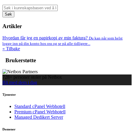
Søk
Artikler
Hvordan får jeg en papirkopi av min faktura?
Du kan når som helst
logge inn på din konto hos oss og se på alle tidligere...
« Tilbake
Brukerstøtte
728+ personer stoler på Netbox
Bli med dem i dag
Tjenester
Standard cPanel Webhotell
Premium cPanel Webhotell
Managed Dedikert Server
Domener