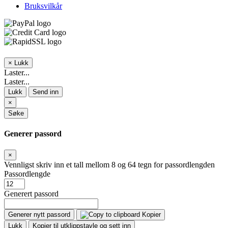
Bruksvilkår
×
Lukk
Laster...
Laster...
Lukk
Send inn
×
Søke
Generer passord
×
Vennligst skriv inn et tall mellom 8 og 64 tegn for passordlengden
Passordlengde
Generert passord
Generer nytt passord
Kopier
Lukk
Kopier til utklippstavle og sett inn