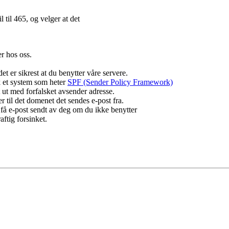
l til 465, og velger at det
er hos oss.
et er sikrest at du benytter våre servere.
k et system som heter
SPF (Sender Policy Framework)
dt ut med forfalsket avsender adresse.
 til det domenet det sendes e-post fra.
l få e-post sendt av deg om du ikke benytter
aftig forsinket.