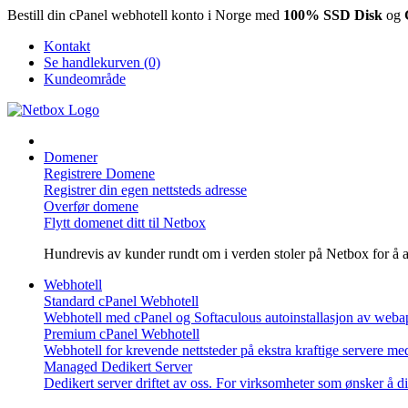
Bestill din cPanel webhotell konto i Norge med
100% SSD Disk
og
Kontakt
Se handlekurven (0)
Kundeområde
Domener
Registrere Domene
Registrer din egen nettsteds adresse
Overfør domene
Flytt domenet ditt til Netbox
Hundrevis av kunder rundt om i verden stoler på Netbox for å admi
Webhotell
Standard cPanel Webhotell
Webhotell med cPanel og Softaculous autoinstallasjon av web
Premium cPanel Webhotell
Webhotell for krevende nettsteder på ekstra kraftige servere me
Managed Dedikert Server
Dedikert server driftet av oss. For virksomheter som ønsker å d