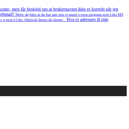
 konto, men får beskjed om at brukernavnet ikke er korrekt når jeg
 webmail?
Dette skyldes at du har satt opp et annet e-post program som f.eks MS
Hva er adressen til min
 e-post.I f.eks. Outlook finner du denne...