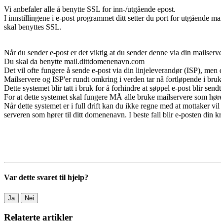
Vi anbefaler alle å benytte SSL for inn-/utgående epost.
I innstillingene i e-post programmet ditt setter du port for utgående mai
skal benyttes SSL.
Når du sender e-post er det viktig at du sender denne via din mailserv
Du skal da benytte mail.dittdomenenavn.com
Det vil ofte fungere å sende e-post via din linjeleverandør (ISP), men d
Mailservere og ISP'er rundt omkring i verden tar nå fortløpende i bru
Dette systemet blir tatt i bruk for å forhindre at søppel e-post blir sen
For at dette systemet skal fungere MÅ alle bruke mailservere som hører
Når dette systemet er i full drift kan du ikke regne med at mottaker vi
serveren som hører til ditt domenenavn. I beste fall blir e-posten din kr
Var dette svaret til hjelp?
Ja
Nei
Relaterte artikler