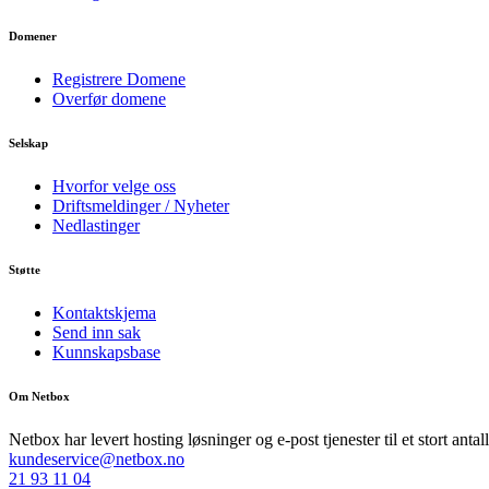
Domener
Registrere Domene
Overfør domene
Selskap
Hvorfor velge oss
Driftsmeldinger / Nyheter
Nedlastinger
Støtte
Kontaktskjema
Send inn sak
Kunnskapsbase
Om Netbox
Netbox har levert hosting løsninger og e-post tjenester til et stort ant
kundeservice@netbox.no
21 93 11 04