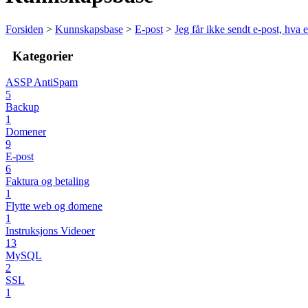
Forsiden
>
Kunnskapsbase
>
E-post
>
Jeg får ikke sendt e-post, hva e
Kategorier
ASSP AntiSpam
5
Backup
1
Domener
9
E-post
6
Faktura og betaling
1
Flytte web og domene
1
Instruksjons Videoer
13
MySQL
2
SSL
1