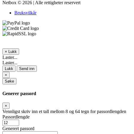
Netbox © 2026 | Alle rettigheter reservert
Bruksvilkår
×
Lukk
Laster...
Laster...
Lukk
Send inn
×
Søke
Generer passord
×
Vennligst skriv inn et tall mellom 8 og 64 tegn for passordlengden
Passordlengde
Generert passord