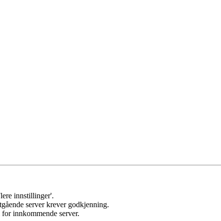
ere innstillinger'.
 utgående server krever godkjenning.
om for innkommende server.