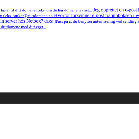
Jeg opprettet en e-post
 hører til ditt domene.F.eks. om du har domenenavnet...
Hvorfor forsvinner e-post fra innboksen i
 som f.eks. bruker@mittdomene.no
 min server hos Netbox?
OBS!!!Pass på at du benytter autentisering ved sending av
dittdomene med ditt eget...