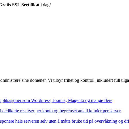
Gratis SSL Sertifikat
i dag!
nistrere sine domener. Vi tilbyr frihet og kontroll, inkludert full tilga
applikasjoner som Wordpress, Joomla, Magento og mange flere
d dedikerte resurser per konto og begrenset antall kunder per server
isponere hele serveren selv uten å måtte bruke tid på overvåkning og dri