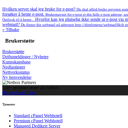
Hvilken server skal jeg bruke for e-post?
Du skal alltid bruke serveren som
forsøker å hente e-post.
Brukernavnet for e-post er din fulle e-post adresse,
Hvorfor kan jeg plutselig ikke sende ut e-post via
Outlook til å hente...
webmail?
Du finner din webmail på adressen http://dittdomene/webmailSkift ut 
« Tilbake
Brukerstøtte
Brukerstøtte
Driftsmeldinger / Nyheter
Kunnskapsbase
Nedlastinger
Nettverksstatus
Ny henvendelse
728+ personer stoler på Netbox
Bli med dem i dag
Tjenester
Standard cPanel Webhotell
Premium cPanel Webhotell
Managed Dedikert Server