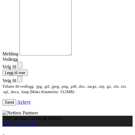
Melding
Vedlegg
Velg fil
Legg til mer
Velg fil
Tillatte fil-vedlegg: .jpg, .gif, .jpeg, .png, .pdf, .doc, .tar.gz, .zip, .gz, .xls, .txt,
.sql, .docx, .bmp (Maks filstørrelse: 512MB)
Avbryt
Send
728+ personer stoler på Netbox
Bli med dem i dag