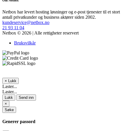
Om Netbox
Netbox har levert hosting løsninger og e-post tjenester til et stort
antall privatkunder og business aktører siden 2002.
kundeservice@netbox.no
21 93 11 04
Netbox © 2026 | Alle rettigheter reservert
Bruksvilkår
×
Lukk
Laster...
Laster...
Lukk
Send inn
×
Søke
Generer passord