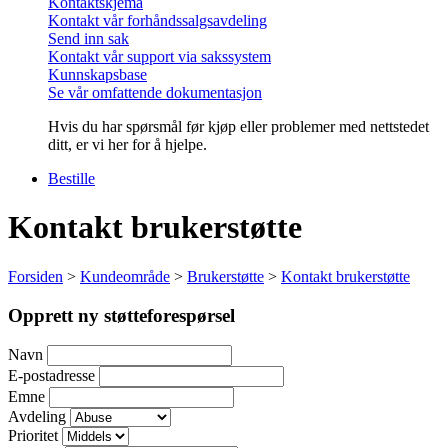
Kontaktskjema
Kontakt vår forhåndssalgsavdeling
Send inn sak
Kontakt vår support via sakssystem
Kunnskapsbase
Se vår omfattende dokumentasjon
Hvis du har spørsmål før kjøp eller problemer med nettstedet
ditt, er vi her for å hjelpe.
Bestille
Kontakt brukerstøtte
Forsiden
>
Kundeområde
>
Brukerstøtte
>
Kontakt brukerstøtte
Opprett ny støtteforespørsel
Navn
E-postadresse
Emne
Avdeling
Prioritet