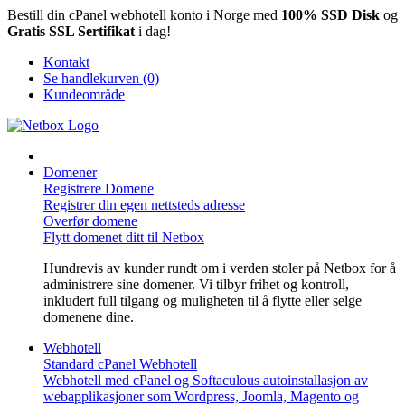
Bestill din cPanel webhotell konto i Norge med
100% SSD Disk
og
Gratis SSL Sertifikat
i dag!
Kontakt
Se handlekurven (0)
Kundeområde
Domener
Registrere Domene
Registrer din egen nettsteds adresse
Overfør domene
Flytt domenet ditt til Netbox
Hundrevis av kunder rundt om i verden stoler på Netbox for å
administrere sine domener. Vi tilbyr frihet og kontroll,
inkludert full tilgang og muligheten til å flytte eller selge
domenene dine.
Webhotell
Standard cPanel Webhotell
Webhotell med cPanel og Softaculous autoinstallasjon av
webapplikasjoner som Wordpress, Joomla, Magento og