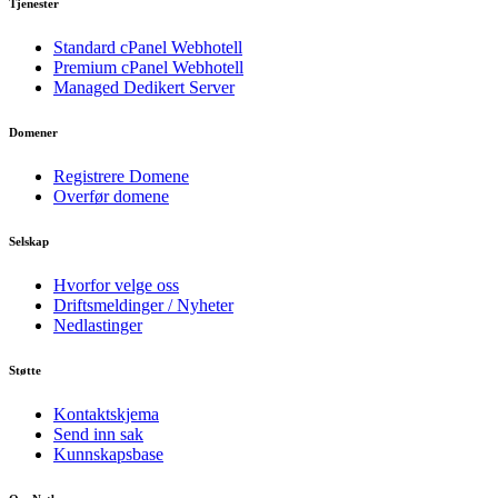
Tjenester
Standard cPanel Webhotell
Premium cPanel Webhotell
Managed Dedikert Server
Domener
Registrere Domene
Overfør domene
Selskap
Hvorfor velge oss
Driftsmeldinger / Nyheter
Nedlastinger
Støtte
Kontaktskjema
Send inn sak
Kunnskapsbase