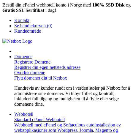
Bestill din cPanel webhotell konto i Norge med
100% SSD Disk
og
Gratis SSL Sertifikat
i dag!
Kontakt
Se handlekurven (0)
Kundeområde
Domener
Registrere Domene
Registrer din egen nettsteds adresse
Overfør domene
Flytt domenet ditt til Netbox
Hundrevis av kunder rundt om i verden stoler på Netbox for å
administrere sine domener. Vi tilbyr frihet og kontroll,
inkludert full tilgang og muligheten til å flytte eller selge
domenene dine.
Webhotell
Standard cPanel Webhotell
Webhotell med cPanel og Softaculous autoinstallasjon av
webapplikasjoner som Wordpress, Joomla, Magento og