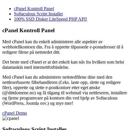
cPanel Kontroll Panel
Softaculous Script Installer
100% SSD Disker LiteSpeed PHP API!
cPanel Kontroll Panel
Med cPanel kan du enkelt administrere alle aspekter av
webhotellkontoen din. Fra å opprette tilpassede e-postadresser til å
redigere filene på nettstedet ditt.
Det beste med cPanel er at det enkelt kan nås fra hvilken som helst
datamaskin med internettforbindelse.
Med cPanel kan du administrere nettstedfilene dine med den
nettleserbaserte filbehandleren (f.eks. laste opp, slette og redigere
filer), opprette og slette e-postkontoer etter eget ønske
(@dittdomene.no) og få tilgang til webmail via nettleseren, installere
og fjerne programvare på kontoen din ved hjelp av Softaculous
(WordPress, Joomla osv.) og mye mer!
cPanel Demo
Softaculous Script Installer