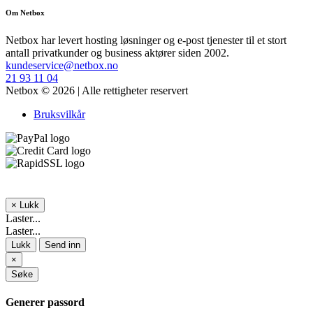
Om Netbox
Netbox har levert hosting løsninger og e-post tjenester til et stort
antall privatkunder og business aktører siden 2002.
kundeservice@netbox.no
21 93 11 04
Netbox © 2026 | Alle rettigheter reservert
Bruksvilkår
×
Lukk
Laster...
Laster...
Lukk
Send inn
×
Søke
Generer passord