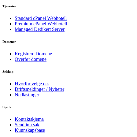
Tjenester
Standard cPanel Webhotell
Premium cPanel Webhotell
Managed Dedikert Server
Domener
Registrere Domene
Overfør domene
Selskap
Hvorfor velge oss
Driftsmeldinger / Nyheter
Nedlastinger
Støtte
Kontaktskjema
Send inn sak
Kunnskapsbase