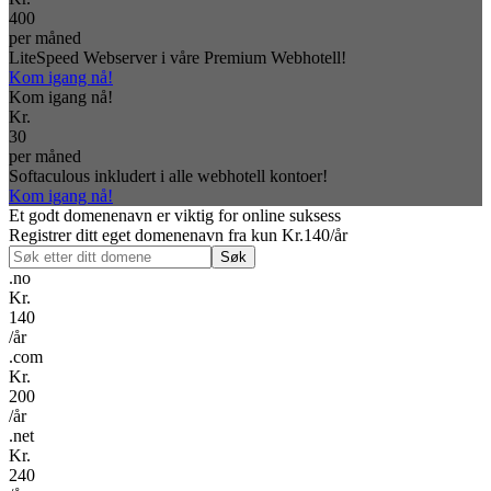
400
per måned
LiteSpeed Webserver i våre Premium Webhotell!
Kom igang nå!
Kom igang nå!
Kr.
30
per måned
Softaculous inkludert i alle webhotell kontoer!
Kom igang nå!
Et godt domenenavn er viktig for online suksess
Registrer ditt eget domenenavn fra kun Kr.140/år
.no
Kr.
140
/år
.com
Kr.
200
/år
.net
Kr.
240