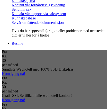
Kontaktskjema
Kontakt vår forhåndssalgsavdeling
Send inn sak
Kontakt vår support via sakssystem
Kunnskapsbase
Se vår omfattende dokumentasjon
Hvis du har spørsmål før kjøp eller problemer med nettstedet
ditt, er vi her for å hjelpe.
Bestille
Fra
Kr.
30
per måned
Samtlige Webhotell med 100% SSD Diskplass
Kom igang nå!
Fra
Kr.
30
per måned
Gratis SSL Sertifikat i alle webhotell kontoer!
Kom igang nå!
Fra
Kr.