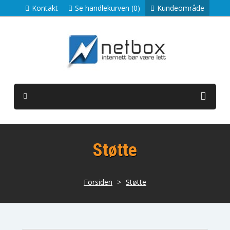
Kontakt
Se handlekurven (0)
Kundeområde
Støtte
Forsiden
>
Støtte