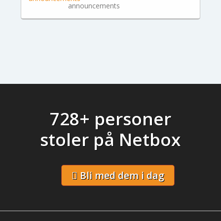
announcements
728+ personer
stoler på Netbox
Bli med dem i dag