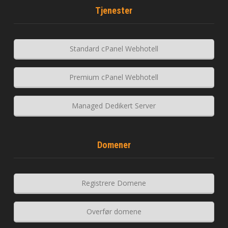
Tjenester
Standard cPanel Webhotell
Premium cPanel Webhotell
Managed Dedikert Server
Domener
Registrere Domene
Overfør domene