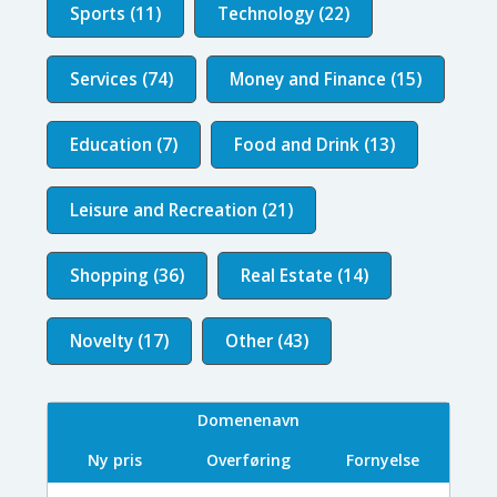
Sports (11)
Technology (22)
Services (74)
Money and Finance (15)
Education (7)
Food and Drink (13)
Leisure and Recreation (21)
Shopping (36)
Real Estate (14)
Novelty (17)
Other (43)
Domenenavn
Ny pris
Overføring
Fornyelse