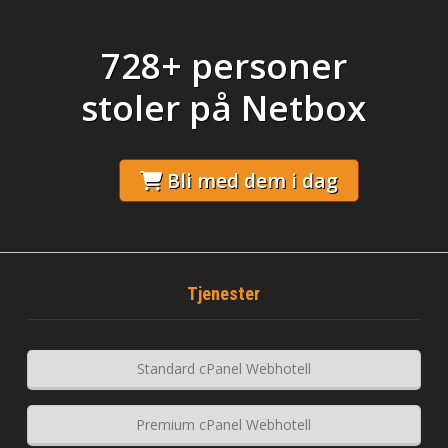
728+ personer
stoler på Netbox
Bli med dem i dag
Tjenester
Standard cPanel Webhotell
Premium cPanel Webhotell