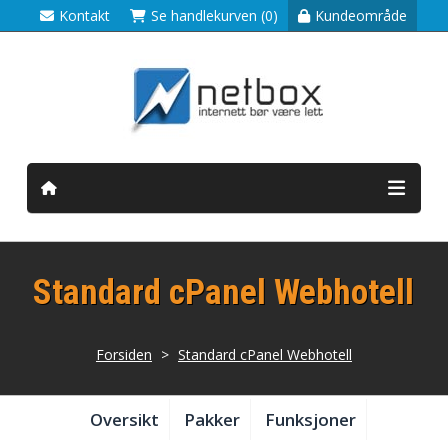
Kontakt
Se handlekurven (0)
Kundeområde
Standard cPanel Webhotell
Forsiden
>
Standard cPanel Webhotell
Oversikt
Pakker
Funksjoner