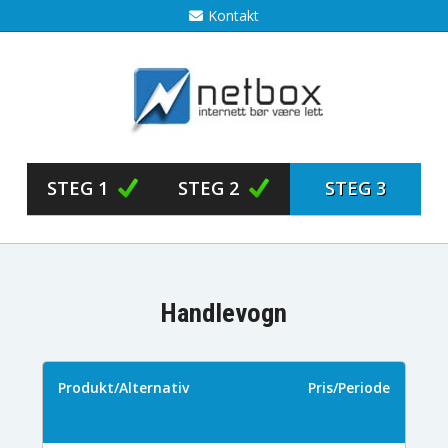
Kontakt
STEG 1
STEG 2
STEG 3
Handlevogn
Produkt/Alternativ
Pris/Periode