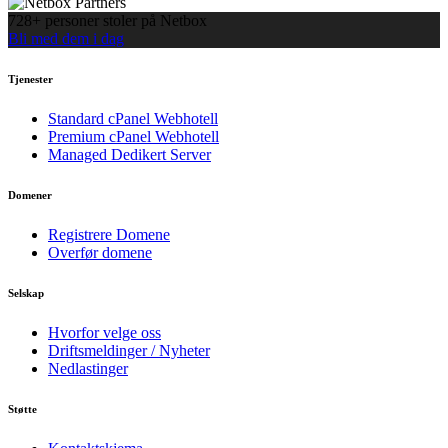
728+ personer stoler på Netbox
Bli med dem i dag
Tjenester
Standard cPanel Webhotell
Premium cPanel Webhotell
Managed Dedikert Server
Domener
Registrere Domene
Overfør domene
Selskap
Hvorfor velge oss
Driftsmeldinger / Nyheter
Nedlastinger
Støtte