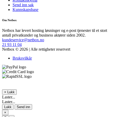
Kontaktskjema
Send inn sak
Kunnskapsbase
Om Netbox
Netbox har levert hosting løsninger og e-post tjenester til et stort
antall privatkunder og business aktører siden 2002.
kundeservice@netbox.no
21 93 11 04
Netbox © 2026 | Alle rettigheter reservert
Bruksvilkår
×
Lukk
Laster...
Laster...
Lukk
Send inn
×