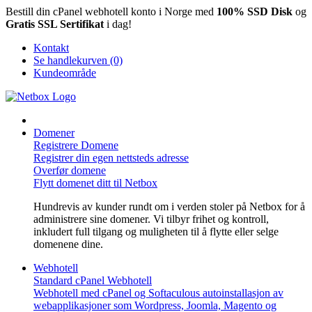
Bestill din cPanel webhotell konto i Norge med
100% SSD Disk
og
Gratis SSL Sertifikat
i dag!
Kontakt
Se handlekurven (0)
Kundeområde
Domener
Registrere Domene
Registrer din egen nettsteds adresse
Overfør domene
Flytt domenet ditt til Netbox
Hundrevis av kunder rundt om i verden stoler på Netbox for å
administrere sine domener. Vi tilbyr frihet og kontroll,
inkludert full tilgang og muligheten til å flytte eller selge
domenene dine.
Webhotell
Standard cPanel Webhotell
Webhotell med cPanel og Softaculous autoinstallasjon av
webapplikasjoner som Wordpress, Joomla, Magento og